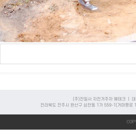
(주)전일사 자전거주차 예테크 | 대표
전라북도 전주시 완산구 삼천동 1가 559-1(거마평로 108)
COPY