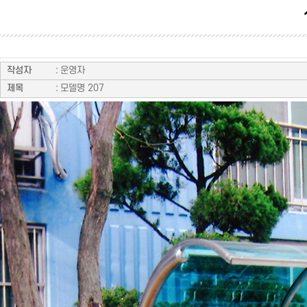
작성자
:
운영자
제목
:
모델명 207